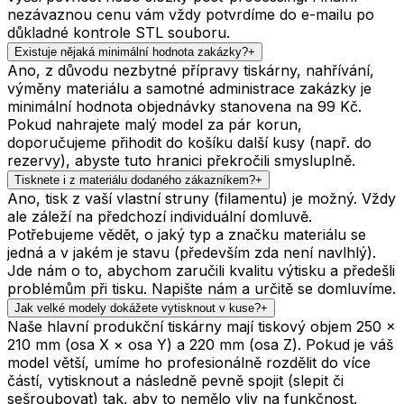
nezávaznou cenu vám vždy potvrdíme do e-mailu po
důkladné kontrole STL souboru.
Existuje nějaká minimální hodnota zakázky?
+
Ano, z důvodu nezbytné přípravy tiskárny, nahřívání,
výměny materiálu a samotné administrace zakázky je
minimální hodnota objednávky stanovena na 99 Kč.
Pokud nahrajete malý model za pár korun,
doporučujeme přihodit do košíku další kusy (např. do
rezervy), abyste tuto hranici překročili smysluplně.
Tisknete i z materiálu dodaného zákazníkem?
+
Ano, tisk z vaší vlastní struny (filamentu) je možný. Vždy
ale záleží na předchozí individuální domluvě.
Potřebujeme vědět, o jaký typ a značku materiálu se
jedná a v jakém je stavu (především zda není navlhlý).
Jde nám o to, abychom zaručili kvalitu výtisku a předešli
problémům při tisku. Napište nám a určitě se domluvíme.
Jak velké modely dokážete vytisknout v kuse?
+
Naše hlavní produkční tiskárny mají tiskový objem 250 ×
210 mm (osa X × osa Y) a 220 mm (osa Z). Pokud je váš
model větší, umíme ho profesionálně rozdělit do více
částí, vytisknout a následně pevně spojit (slepit či
sešroubovat) tak, aby to nemělo vliv na funkčnost.