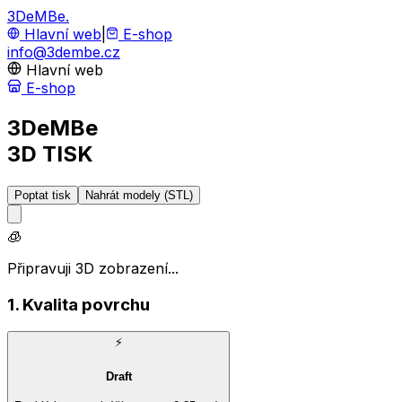
3DeMBe
.
Hlavní web
|
E-shop
info@3dembe.cz
Hlavní web
E-shop
3DeMBe
3D TISK
Poptat tisk
Nahrát modely (STL)
🧊
Připravuji 3D zobrazení...
1. Kvalita povrchu
⚡
Draft