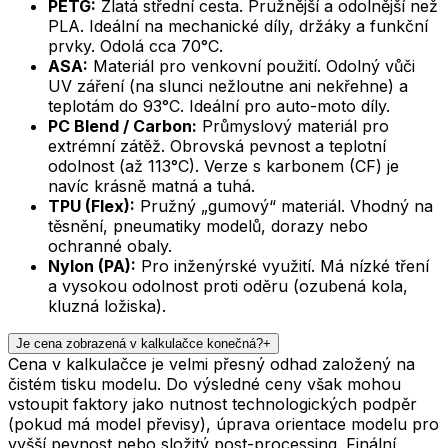
PETG:
Zlatá střední cesta. Pružnější a odolnější než
PLA. Ideální na mechanické díly, držáky a funkční
prvky. Odolá cca 70°C.
ASA:
Materiál pro venkovní použití. Odolný vůči
UV záření (na slunci nežloutne ani nekřehne) a
teplotám do 93°C. Ideální pro auto-moto díly.
PC Blend / Carbon:
Průmyslový materiál pro
extrémní zátěž. Obrovská pevnost a teplotní
odolnost (až 113°C). Verze s karbonem (CF) je
navíc krásně matná a tuhá.
TPU (Flex):
Pružný „gumový“ materiál. Vhodný na
těsnění, pneumatiky modelů, dorazy nebo
ochranné obaly.
Nylon (PA):
Pro inženýrské využití. Má nízké tření
a vysokou odolnost proti oděru (ozubená kola,
kluzná ložiska).
Je cena zobrazená v kalkulačce konečná?
+
Cena v kalkulačce je velmi přesný odhad založený na
čistém tisku modelu. Do výsledné ceny však mohou
vstoupit faktory jako nutnost technologických podpěr
(pokud má model převisy), úprava orientace modelu pro
vyšší pevnost nebo složitý post-processing. Finální