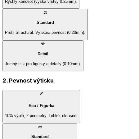
Rychlý koncept (výška vrstvy 0.25mm).
⚖️
Standard
Profil Structural. Výtečná pevnost (0.20mm).
💎
Detail
Jemný tisk pro figurky a detaily (0.10mm).
2. Pevnost výtisku
🪶
Eco / Figurka
10% výplň, 2 perimetry. Lehké, okrasné.
🧱
Standard