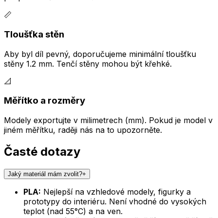
📏
Tloušťka stěn
Aby byl díl pevný, doporučujeme minimální tloušťku
stěny 1.2 mm. Tenčí stěny mohou být křehké.
📐
Měřítko a rozměry
Modely exportujte v milimetrech (mm). Pokud je model v
jiném měřítku, raději nás na to upozorněte.
Časté
dotazy
Jaký materiál mám zvolit?
+
PLA:
Nejlepší na vzhledové modely, figurky a
prototypy do interiéru. Není vhodné do vysokých
teplot (nad 55°C) a na ven.