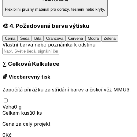
Flexibilní pružný materiál pro dorazy, těsnění nebo kryty.
🎨
4. Požadovaná barva výtisku
Černá
Šedá
Bílá
Oranžová
Červená
Modrá
Zelená
Vlastní barva nebo poznámka k odstínu
∑
Celková Kalkulace
🌈 Vícebarevný tisk
Započítá přirážku za střídání barev a čisticí věž MMU3.
Váha
0
g
Celkem kusů
0
ks
Cena za celý projekt
0
Kč