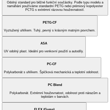
Odolný standard pro běžné funkční součástky. Podle typu modelu a
namáhání používáme standardní PETG nebo prémiový kopolyester
PCTG s extrémní rázovou houževnatostí.
PETG-CF
Vyztužený uhlíkem. Tuhý, pevný s krásným matným povrchem.
ASA
UV odolný plast. Ideální pro venkovní použití a autodíly.
PC-CF
Polykarbonát s uhlíkem. Špičková mechanická a teplotní odolnost.
PC Blend
Polykarbonát. Extrémní houževnatost, odolnost proti nárazům a
teplotám v barvách.
FLEX (Guma)