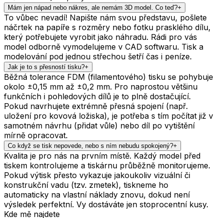
Mám jen nápad nebo nákres, ale nemám 3D model. Co teď?
+
To vůbec nevadí! Napište nám svou představu, pošlete
náčrtek na papíře s rozměry nebo fotku prasklého dílu,
který potřebujete vyrobit jako náhradu. Rádi pro vás
model odborně vymodelujeme v CAD softwaru. Tisk a
modelování pod jednou střechou šetří čas i peníze.
Jak je to s přesností tisku?
+
Běžná tolerance FDM (filamentového) tisku se pohybuje
okolo ±0,15 mm až ±0,2 mm. Pro naprostou většinu
funkčních i pohledových dílů je to plně dostačující.
Pokud navrhujete extrémně přesná spojení (např.
uložení pro kovová ložiska), je potřeba s tím počítat již v
samotném návrhu (přidat vůle) nebo díl po vytištění
mírně opracovat.
Co když se tisk nepovede, nebo s ním nebudu spokojený?
+
Kvalita je pro nás na prvním místě. Každý model před
tiskem kontrolujeme a tiskárnu průběžně monitorujeme.
Pokud výtisk přesto vykazuje jakoukoliv vizuální či
konstrukční vadu (tzv. zmetek), tiskneme ho
automaticky na vlastní náklady znovu, dokud není
výsledek perfektní. Vy dostáváte jen stoprocentní kusy.
Kde mě najdete